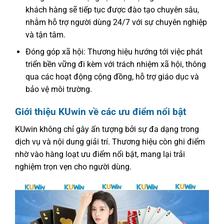
khách hàng sẽ tiếp tục được đào tạo chuyên sâu,
nhằm hỗ trợ người dùng 24/7 với sự chuyên nghiệp
và tận tâm.
Đóng góp xã hội: Thương hiệu hướng tới việc phát
triển bền vững đi kèm với trách nhiệm xã hội, thông
qua các hoạt động cộng đồng, hỗ trợ giáo dục và
bảo vệ môi trường.
Giới thiệu KUwin về các ưu điểm nổi bật
KUwin không chỉ gây ấn tượng bởi sự đa dạng trong
dịch vụ và nội dung giải trí. Thương hiệu còn ghi điểm
nhờ vào hàng loạt ưu điểm nổi bật, mang lại trải
nghiệm trọn vẹn cho người dùng.