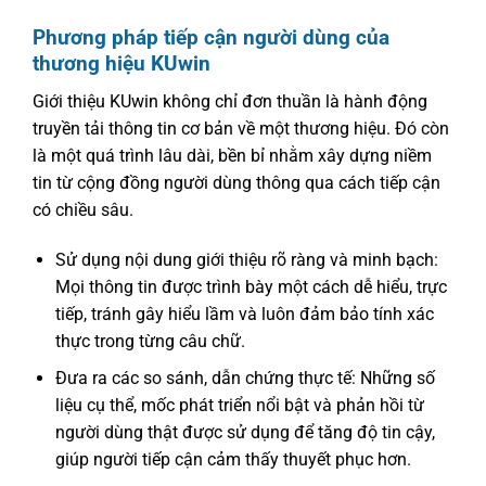
Phương pháp tiếp cận người dùng của
thương hiệu KUwin
Giới thiệu
KUwin không chỉ đơn thuần là hành động
truyền tải thông tin cơ bản về một thương hiệu. Đó còn
là một quá trình lâu dài, bền bỉ nhằm xây dựng niềm
tin từ cộng đồng người dùng thông qua cách tiếp cận
có chiều sâu.
Sử dụng nội dung
giới thiệu
rõ ràng và minh bạch:
Mọi thông tin được trình bày một cách dễ hiểu, trực
tiếp, tránh gây hiểu lầm và luôn đảm bảo tính xác
thực trong từng câu chữ.
Đưa ra các so sánh, dẫn chứng thực tế: Những số
liệu cụ thể, mốc phát triển nổi bật và phản hồi từ
người dùng thật được sử dụng để tăng độ tin cậy,
giúp người tiếp cận cảm thấy thuyết phục hơn.