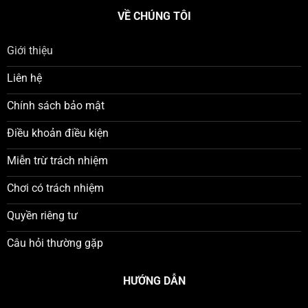
VỀ CHÚNG TÔI
Giới thiệu
Liên hệ
Chính sách bảo mật
Điều khoản điều kiện
Miễn trừ trách nhiệm
Chơi có trách nhiệm
Quyền riêng tư
Câu hỏi thường gặp
HƯỚNG DẪN