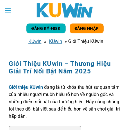
Bỏ
qua
nội
dung
ĐĂNG KÝ +88K
ĐĂNG NHẬP
KUwin
»
KUwin
»
Giới Thiệu KUwin
Giới Thiệu KUwin – Thương Hiệu
Giải Trí Nổi Bật Năm 2025
Giới thiệu KUwin
đang là từ khóa thu hút sự quan tâm
của nhiều người muốn hiểu rõ hơn về nguồn gốc và
những điểm nổi bật của thương hiệu. Hãy cùng chúng
tôi theo dõi bài viết sau để hiểu hơn về sân chơi giải trí
hấp dẫn.