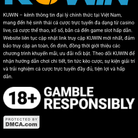
KUWIN
– kênh thông tin đại lý chính thức tại Việt Nam,
mang đến hệ sinh thái cá cược trực tuyến đa dạng từ casino
live, cá cược thể thao, xổ số, bắn cá đến game slot hấp dẫn.
Website liên tục cập nhật link truy cập KUWIN mới nhất, đảm
bảo truy cập an toàn, ổn định, đồng thời giới thiệu các
chương trình khuyến mãi, ưu đãi nổi bật. Theo dõi KUWIN để
nhận hướng dẫn chơi chi tiết, tin tức kèo cược, sự kiện giải trí
và trải nghiệm cá cược trực tuyến đầy đủ, tiện lợi và hấp
dẫn.